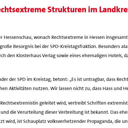
Rechtsextreme Strukturen im Landkrei
t der Hessenschau, wonach Rechtsextreme in Hessen insgesamt
 große Besorgnis bei der SPD-Kreistagsfraktion. Besonders al
rch den Klosterhaus Verlag sowie eines ehemaligen Hotels, d
der der SPD im Kreistag, betont: „Es ist untragbar, dass Rech
chen Aktivitäten nutzen. Wir lassen nicht zu, dass Hass und H
 Rechtsextremistin geleitet wird, vertreibt Schriften extremis
 und die Verurteilung dieser Verbreitung ist bekannt. Das eh
t wird, ist Schauplatz volksverhetzender Propaganda, die un