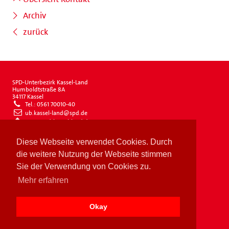
Archiv
zurück
SPD-Unterbezirk Kassel-Land
Humboldtstraße 8A
34117 Kassel
Tel.: 0561 70010-40
ub.kassel-land@spd.de
www.spd-kassel-land.de
Impressum
Diese Webseite verwendet Cookies. Durch
Datenschutz
Drucken
die weitere Nutzung der Webseite stimmen
Sie der Verwendung von Cookies zu.
Mehr erfahren
Okay