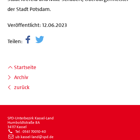
der Stadt Potsdam.
Veröffentlicht: 12.06.2023
Teilen:
Startseite
Archiv
zurück
SPD-Unterbezirk Kassel-Land
Humboldtstraße 8A
34117 Kassel
Tel.: 0561 70010-40
ub.kassel-land@spd.de