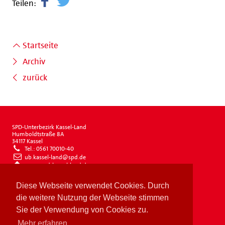
Teilen:
Startseite
Archiv
zurück
SPD-Unterbezirk Kassel-Land
Humboldtstraße 8A
34117 Kassel
Tel.: 0561 70010-40
ub.kassel-land@spd.de
www.spd-kassel-land.de
Impressum
Diese Webseite verwendet Cookies. Durch
Datenschutz
Drucken
die weitere Nutzung der Webseite stimmen
Sie der Verwendung von Cookies zu.
Mehr erfahren