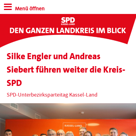
Menü öffnen
Silke Engler und Andreas
Siebert führen weiter die Kreis-
SPD
SPD-Unterbezirksparteitag Kassel-Land