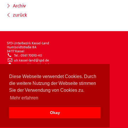
Archiv
zurück
SPD-Unterbezirk Kassel-Land
Humboldtstraße 8A
34117 Kassel
Tel.: 0561 70010-40
ub.kassel-land@spd.de
www.spd-kassel-land.de
Impressum
Diese Webseite verwendet Cookies. Durch
Datenschutz
Drucken
die weitere Nutzung der Webseite stimmen
Sie der Verwendung von Cookies zu.
Mehr erfahren
Okay