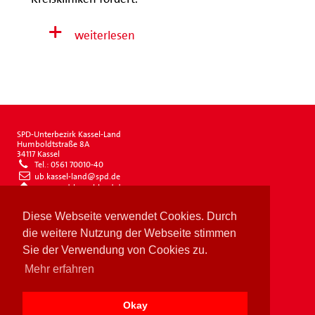
weiterlesen
SPD-Unterbezirk Kassel-Land
Humboldtstraße 8A
34117 Kassel
Tel.: 0561 70010-40
ub.kassel-land@spd.de
www.spd-kassel-land.de
Impressum
Diese Webseite verwendet Cookies. Durch
Datenschutz
Drucken
die weitere Nutzung der Webseite stimmen
Sie der Verwendung von Cookies zu.
Mehr erfahren
Okay