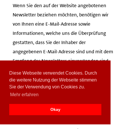
Wenn Sie den auf der Website angebotenen
Newsletter beziehen möchten, benötigen wir
von Ihnen eine E-Mail-Adresse sowie
Informationen, welche uns die Überprüfung
gestatten, dass Sie der Inhaber der
angegebenen E-Mail-Adresse sind und mit dem
Empfang des Newsletters einverstanden sind.
Weitere Daten werden nicht bzw. nur auf
Diese Webseite verwendet Cookies. Durch
freiwilliger Basis erhoben. Diese Daten
die weitere Nutzung der Webseite stimmen
Sie der Verwendung von Cookies zu.
verwenden wir ausschließlich für den Versand
Mehr erfahren
der angeforderten Informationen und geben
diese nicht an Dritte weiter.
Okay
Die Verarbeitung der in das