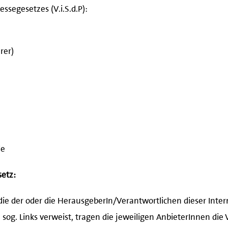
ssegesetzes (V.i.S.d.P):
rer)
de
etz:
f die der oder die HerausgeberIn/Verantwortlichen dieser Inte
sog. Links verweist, tragen die jeweiligen AnbieterInnen die