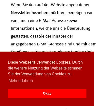
Wenn Sie den auf der Website angebotenen
Newsletter beziehen möchten, benötigen wir
von Ihnen eine E-Mail-Adresse sowie
Informationen, welche uns die Überprüfung
gestatten, dass Sie der Inhaber der
angegebenen E-Mail-Adresse sind und mit dem
Empfang des Newsletters einverstanden sind.
Weitere Daten werden nicht bzw. nur auf
Diese Webseite verwendet Cookies. Durch
freiwilliger Basis erhoben. Diese Daten
die weitere Nutzung der Webseite stimmen
Sie der Verwendung von Cookies zu.
verwenden wir ausschließlich für den Versand
Mehr erfahren
der angeforderten Informationen und geben
diese nicht an Dritte weiter.
Okay
Die Verarbeitung der in das