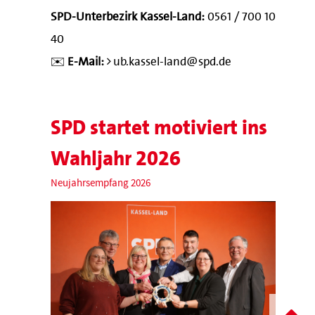
SPD-Unterbezirk Kassel-Land:
0561 / 700 10
40
✉️
E-Mail:
ub.kassel-land@spd.de
SPD startet motiviert ins
Wahljahr 2026
Neujahrsempfang 2026