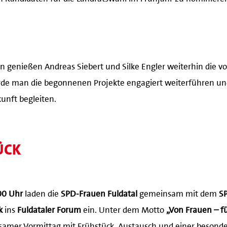
n genießen Andreas Siebert und Silke Engler weiterhin die v
e man die begonnenen Projekte engagiert weiterführen und
unft begleiten.
ÜCK
00 Uhr
laden die
SPD-Frauen Fuldatal
gemeinsam mit dem
SP
k
ins
Fuldataler Forum
ein. Unter dem Motto
„Von Frauen – f
amer Vormittag mit Frühstück, Austausch und einer besond