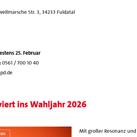
ellmarsche Str. 3, 34233 Fuldatal
estens 25. Februar
:
0561 / 700 10 40
spd.de
viert ins Wahljahr 2026
Mit großer Resonanz und