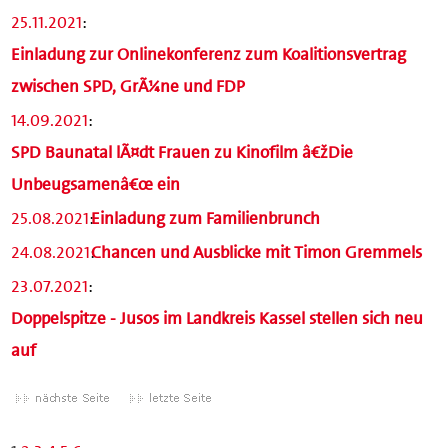
25.11.2021
:
Einladung zur Onlinekonferenz zum Koalitionsvertrag
zwischen SPD, GrÃ¼ne und FDP
14.09.2021
:
SPD Baunatal lÃ¤dt Frauen zu Kinofilm â€žDie
Unbeugsamenâ€œ ein
25.08.2021
:
Einladung zum Familienbrunch
24.08.2021
:
Chancen und Ausblicke mit Timon Gremmels
23.07.2021
:
Doppelspitze - Jusos im Landkreis Kassel stellen sich neu
auf
1
2
3
4
5
6