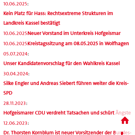
10.06.2025
:
Kein Platz für Hass: Rechtsextreme Strukturen im
Landkreis Kassel bestätigt
10.06.2025
:
Neuer Vorstand im Unterkreis Hofgeismar
10.06.2025
:
Kreistagssitzung am 08.05.2025 in Wolfhagen
05.07.2024
:
Unser Kandidatenvorschlag für den Wahlkreis Kassel
30.04.2024
:
Silke Engler und Andreas Siebert führen weiter die Kreis-
SPD
28.11.2023
:
Hofgeismarer CDU verdreht Tatsachen und schürt Ängste
12.06.2023
:
Dr. Thorsten Kornblum ist neuer Vorsitzender der Bundes-