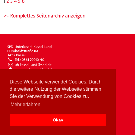
Komplettes Seitenarchiv anzeigen
SPD-Unterbezirk Kassel-Land
Humboldtstraße 8A
34117 Kassel
Tel.: 0561 70010-40
ub.kassel-land@spd.de
www.spd-kassel-land.de
Impressum
Diese Webseite verwendet Cookies. Durch
Datenschutz
Drucken
die weitere Nutzung der Webseite stimmen
Sie der Verwendung von Cookies zu.
Mehr erfahren
Okay