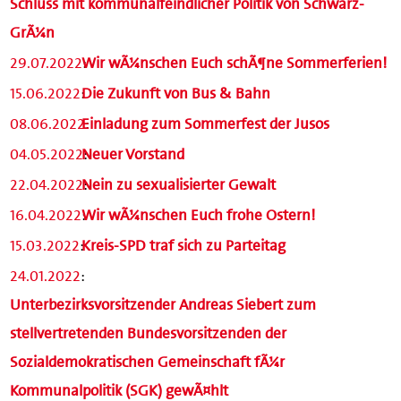
Schluss mit kommunalfeindlicher Politik von Schwarz-
GrÃ¼n
29.07.2022
Wir wÃ¼nschen Euch schÃ¶ne Sommerferien!
:
15.06.2022
:
Die Zukunft von Bus & Bahn
08.06.2022
Einladung zum Sommerfest der Jusos
:
04.05.2022
Neuer Vorstand
:
22.04.2022
Nein zu sexualisierter Gewalt
:
16.04.2022
:
Wir wÃ¼nschen Euch frohe Ostern!
15.03.2022
:
Kreis-SPD traf sich zu Parteitag
24.01.2022
:
Unterbezirksvorsitzender Andreas Siebert zum
stellvertretenden Bundesvorsitzenden der
Sozialdemokratischen Gemeinschaft fÃ¼r
Kommunalpolitik (SGK) gewÃ¤hlt